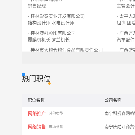
销售经理
主管会计
· 桂林彰泰实业开发有限公司
· 太平
结构设计师
水电设计师
组训
团
· 桂林澳群彩印有限公司
覆膜机机长
罗兰机长
汽车配件
· 桂林市大粮仓粮油食品有限责任公司
· 广西
市场营销人员
营销总监
业务经理
热门职位
职位名称
公司名称
网络推广
南宁科捷森网络
其他类型
网络销售
南宁庆勋江商贸
市场营销