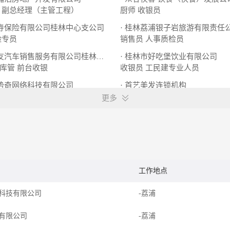
副总经理（主管工程）
厨师
收银员
人寿保险有限公司桂林中心支公司
· 桂林荔浦银子岩旅游有限责任
险专员
销售员
人事质检员
· 桂林市好吃堡饮业有限公司
· 广西万友汽车销售服务有限公司桂林灵川县分
库管
前台收银
收银员
工民建专业人员
盛势奇网络科技有限公司
· 首艺美发连锁机构
销售主管
管理会计
系统化、标准化专员
更多
工作地点
科技有限公司
-荔浦
有限公司
-荔浦