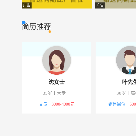
会计
桂林康辉国际旅
其它类型
广告
广告
产品研发总监
壮都通信股份有
其他类型
简历推荐
asp程序员
桂林飞跃网络
其它类型
经理助理
南宁捌伍壹零电
其他类型
销售员
桂林荔浦银子岩
其它类型
人事质检员
桂林荔浦银子岩
其它类型
沈女士
叶先
总账会计
壮都通信股份有
财会审计
35岁
大专
30岁
高
电话客服
南宁消安防火咨
客户服务
8000元
文员
3000-4000元
销售岗位
50