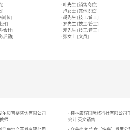
员]
· 叶先生 [销售岗位]
员]
· 卢女士 [其他职位]
售岗位]
· 胡先生 [技工/普工]
业员]
· 罗先生 [技工/普工]
务/会计]
· 邓先生 [技工/普工]
政/后勤]
· 张女士 [文员]
市爱尔贝育婴咨询有限公司
教师
会计
英文销售
市瀚浩房地产开发有限公司
· 众谷筷客 饮食（快餐）发展公