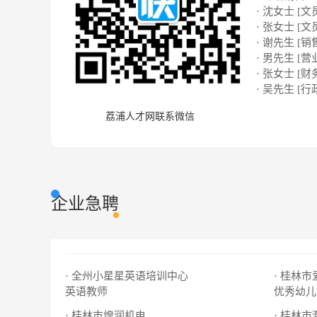
· 沈女士 [文
· 张女士 [文
· 谢先生 [销
· 男先生 [营
· 张女士 [财
· 吴先生 [行
荔浦人才网联系微信
企业急聘
· 全州小星星英语培训中心
· 桂林
英语教师
优秀幼儿
· 桂林市煌润机电
· 桂林